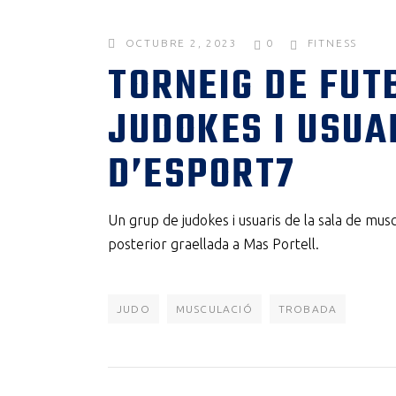
OCTUBRE 2, 2023
0
FITNESS
TORNEIG DE FUT
JUDOKES I USUA
D’ESPORT7
Un grup de judokes i usuaris de la sala de mus
posterior graellada a Mas Portell.
JUDO
MUSCULACIÓ
TROBADA