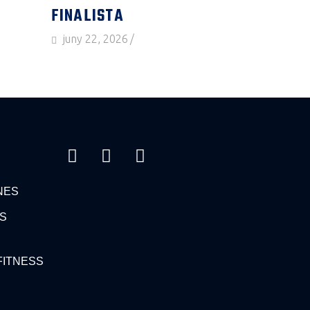
FINALISTA
juny 22, 2026
NES
S
FITNESS