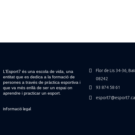
Flor de Lis 34-36, Ba
L’Esport7 és una escola de vida, una
entitat que es dedica a la formació de
08242
persones a través de pràctica esportiva i
93 874 58 61
que va més enllà de ser un espai on
aprendre i practicar un esport.
esport7@esport7.ca
Informació legal