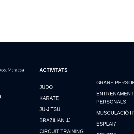
ixos. Manresa
ACTIVITATS
GRANS PERSO
JUDO
ENTRENAMENT
t
KARATE
PERSONALS
JU-JITSU
MUSCULACIÓ I 
BRAZILIAN JJ
ESPLAI7
CIRCUIT TRAINING