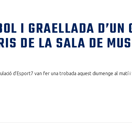
BOL I GRAELLADA D’UN 
RIS DE LA SALA DE MU
culació d’Esport7 van fer una trobada aquest diumenge al matí i 