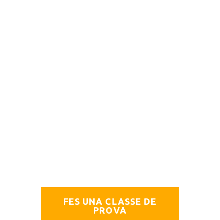
VINE I PROVA-
HO
Un gran canvi comença amb un
petit pas. Triïs l’activitat que triïs,
el nostre equip t’acompanyarà en
el teu camí, perquè gaudeixis i
t’apassionis amb la pràctica
esportiva i, com a conseqüència,
adquireixis un estil de vida
saludable. Comença avui!
FES UNA CLASSE DE
PROVA