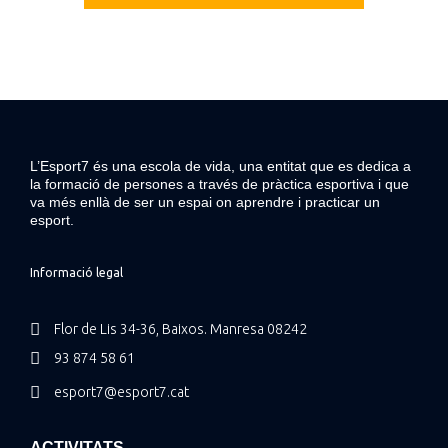
L’Esport7 és una escola de vida, una entitat que es dedica a
la formació de persones a través de pràctica esportiva i que
va més enllà de ser un espai on aprendre i practicar un
esport.
Informació legal
Flor de Lis 34-36, Baixos. Manresa 08242
93 874 58 61
esport7@esport7.cat
ACTIVITATS